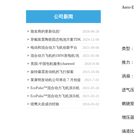
Aero-E
公司新闻
致友商的更新信息!
2026-06-26
穿戴装置陶瓷固态电池方案TDK
2024-12-06
公司推出球首款 SMD 技术固态充电电池
电动和混合动力飞机创新平台
2021-09-06
类型
(E-HAPI)
混合动力飞机的1MW发电机/兆
2021-03-06
推力：1
瓦级混合动力系统即将上线
美国-中国包机服务(chartered
2020-9-06
airplane )
旋转爆震发动机的飞行探索
2015-10-06
涡扇
莱康明发动机公司将在 7 月份提
2021-7-01
高价格
EcoPulse™混合动力飞机演示机
2021-03-26
进气
成功实现首个关键里程碑
EcoPulse™混合动力飞机演示机
2021-03-25
燃烧
成功实现首个关键里程碑
猎鹰火箭成功经验
2016-05-02
增压
涵道比