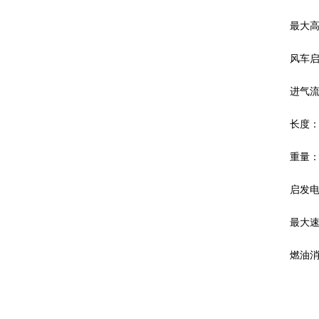
最大高度
风车启
进气流量
长度：6
重量：
启发电
最大速度
燃油消耗